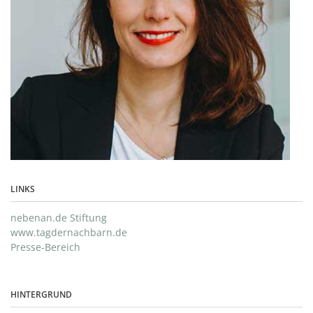
LINKS
nebenan.de Stiftung
www.tagdernachbarn.de
Presse-Bereich
HINTERGRUND