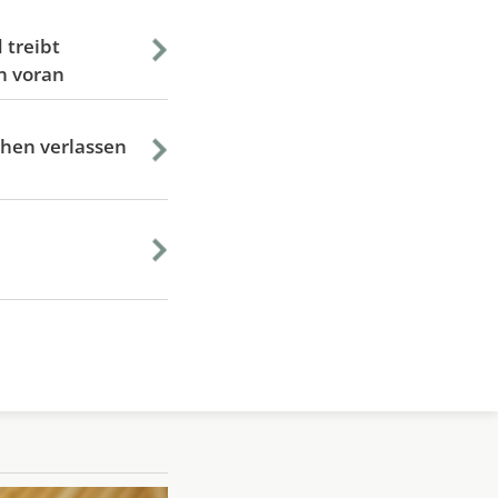
 treibt
n voran
chen verlassen