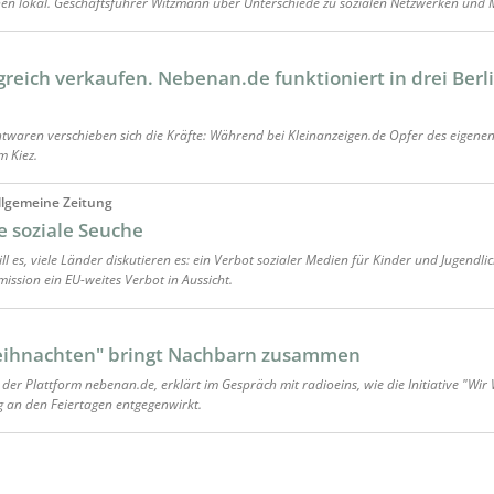
en lokal. Geschäftsführer Witzmann über Unterschiede zu sozialen Netzwerken und 
reich verkaufen. Nebenan.de funktioniert in drei Berl
waren verschieben sich die Kräfte: Während bei Kleinanzeigen.de Opfer des eigenen 
m Kiez.
Allgemeine Zeitung
e soziale Seuche
ll es, viele Länder diskutieren es: ein Verbot sozialer Medien für Kinder und Jugendlich
ission ein EU-weites Verbot in Aussicht.
Weihnachten" bringt Nachbarn zusammen
 der Plattform nebenan.de, erklärt im Gespräch mit radioeins, wie die Initiative "Wi
an den Feiertagen entgegenwirkt.