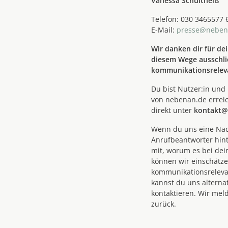
Vanessa Schultheiß
Telefon: 030 3465577 
E-Mail:
presse@neben
Wir danken dir für dei
diesem Wege ausschlie
kommunikationsrelev
Du bist Nutzer:in un
von nebenan.de errei
direkt unter
kontakt@
Wenn du uns eine Nac
Anrufbeantworter hinte
mit, worum es bei dei
können wir einschätze
kommunikationsreleva
kannst du uns alternat
kontaktieren. Wir mel
zurück.