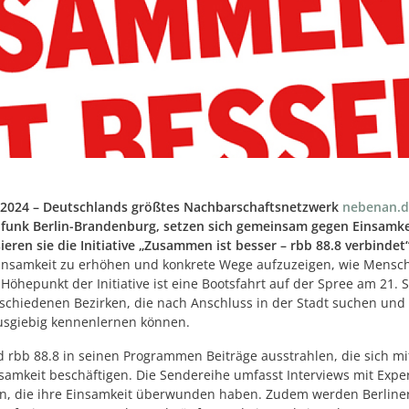
r 2024 – Deutschlands größtes Nachbarschaftsnetzwerk
nebenan.d
unk Berlin-Brandenburg, setzen sich gemeinsam gegen Einsamkeit
eren sie die Initiative „Zusammen ist besser – rbb 88.8 verbindet“
insamkeit zu erhöhen und konkrete Wege aufzuzeigen, wie Mensch
Höhepunkt der Initiative ist eine Bootsfahrt auf der Spree am 21.
rschiedenen Bezirken, die nach Anschluss in der Stadt suchen und 
usgiebig kennenlernen können.
 rbb 88.8 in seinen Programmen Beiträge ausstrahlen, die sich m
amkeit beschäftigen. Die Sendereihe umfasst Interviews mit Expe
n, die ihre Einsamkeit überwunden haben. Zudem werden Berliner 