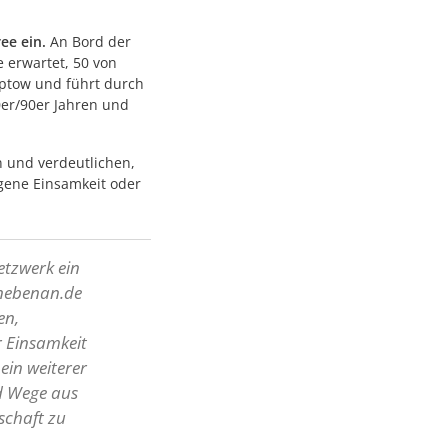
ee ein.
An Bord der
 erwartet, 50 von
eptow und führt durch
0er/90er Jahren und
n und verdeutlichen,
igene Einsamkeit oder
etzwerk ein
 nebenan.de
en,
r Einsamkeit
 ein weiterer
d Wege aus
schaft zu