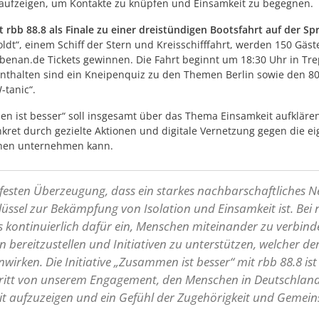
 aufzeigen, um Kontakte zu knüpfen und Einsamkeit zu begegnen.
rbb 88.8 als Finale zu einer dreistündigen Bootsfahrt auf der Spr
dt“, einem Schiff der Stern und Kreisschifffahrt, werden 150 Gäste
enan.de Tickets gewinnen. Die Fahrt beginnt um 18:30 Uhr in Tr
nthalten sind ein Kneipenquiz zu den Themen Berlin sowie den 8
-tanic“.
men ist besser“ soll insgesamt über das Thema Einsamkeit aufkläre
nkret durch gezielte Aktionen und digitale Vernetzung gegen die e
nnen unternehmen kann.
 festen Überzeugung, dass ein starkes nachbarschaftliches N
lüssel zur Bekämpfung von Isolation und Einsamkeit ist. Bei
s kontinuierlich dafür ein, Menschen miteinander zu verbind
 bereitzustellen und Initiativen zu unterstützen, welcher de
nwirken. Die Initiative „Zusammen ist besser“ mit rbb 88.8 ist
hritt von unserem Engagement, den Menschen in Deutschlan
it aufzuzeigen und ein Gefühl der Zugehörigkeit und Gemein