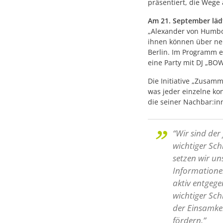
präsentiert, die Wege
Am 21. September lädt 
„Alexander von Humbol
ihnen können über neb
Berlin. Im Programm e
eine Party mit DJ „BOW
Die Initiative „Zusam
was jeder einzelne ko
die seiner Nachbar:i
“Wir sind der
wichtiger Sch
setzen wir un
Informationen
aktiv entgege
wichtiger Sc
der Einsamke
fördern.”